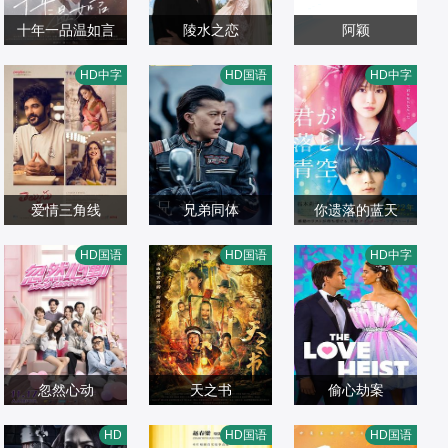
十年一品温如言
陵水之恋
阿颖
王川,任敏,丁禹兮,
邹怀浩,扎衣旦塔
谢盈雪,金鑫,陶文
HD中字
HD国语
HD中字
辛云来,李泽锋,丁
爱情片
依尔,杨梓瑶
爱情片
成,程子熙,胡涂,何
爱情片
楠,许童心,漆昱辰
2022/中国大陆
2026/中国大陆
强,代文君,何强,代
2026/中国大陆
文君,
爱情三角线
兄弟同体
你遗落的蓝天
Sidhu,Jonnalaga
李九霄,尤靖茹
福本莉子,矢柴俊
HD国语
HD国语
HD中字
dda,Srinidhi,Shett
爱情片
爱情片
博,板垣瑞生,松本
爱情片
y,Raashi,Khanna
2025/印度
2022/中国大陆
若菜,横田真悠,松
2022/日本
田元太
忽然心动
天之书
偷心劫案
白只,栢天男,马志
李砚,张楠,刘佩琦,
皮特·波特,琳德西·
HD
HD国语
HD国语