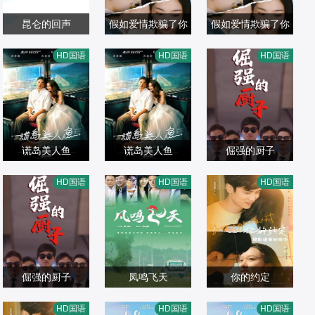
昆仑的回声
假如爱情欺骗了你
假如爱情欺骗了你
杨洛仟,龚小钧,刘
王培根,张星瑶,曹
王培根,张星瑶,曹
HD国语
HD国语
HD国语
馨棋,石兆琪,郭常
爱情片
君豪
爱情片
君豪
爱情片
辉,沈保平
2026/中国大陆
2024/中国大陆
2024/中国大陆
谎岛美人鱼
谎岛美人鱼
倔强的厨子
董至成,归亚蕾,温
董至成,归亚蕾,温
王云超
HD国语
HD国语
HD国语
碧霞,庹宗华,吴大
爱情片
碧霞,庹宗华,吴大
爱情片
爱情片
维,禾浩辰,黄诗棋,
2024/中国香港,中
维,禾浩辰,黄诗棋,
2024/中国香港,中
0/中国大陆
刘国劭,雷艾美
国台湾
刘国劭,雷艾美
国台湾
倔强的厨子
凤鸣飞天
你的约定
王云超
周浩东,牛犇,郭金
王小虎,娜仁花,王
HD国语
HD国语
HD国语