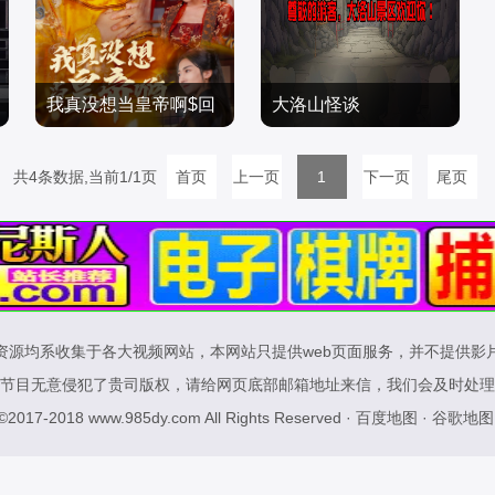
我真没想当皇帝啊$回
大洛山怪谈
到古代当昏君
共4条数据,当前1/1页
爽文短剧
首页
上一页
爽文短剧
1
下一页
尾页
2024/中国大陆
2024/大陆
资源均系收集于各大视频网站，本网站只提供web页面服务，并不提供影
节目无意侵犯了贵司版权，请给网页底部邮箱地址来信，我们会及时处理
 ©2017-2018
www.985dy.com
All Rights Reserved ·
百度地图
·
谷歌地图