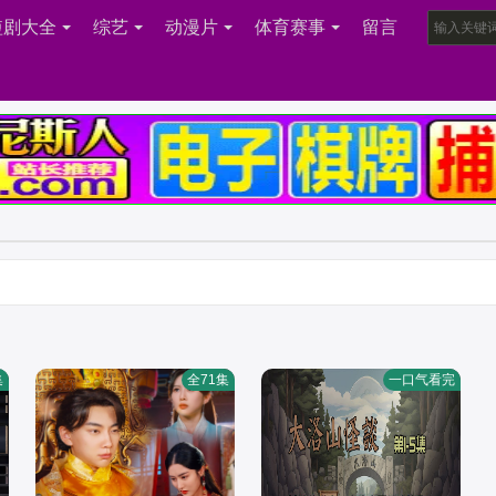
短剧大全
综艺
动漫片
体育赛事
留言
集
全71集
一口气看完