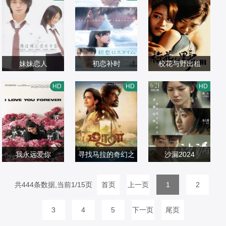
钦,尚思丞
爱情片
爱情片
爱情片
2021/中国大陆
2021/加拿大,美国
2024/中国大陆
妹妹恋人
初恋补时
校花与野出租
松本润,荣仓奈奈,
板垣瑞生,吉柳咲
袁帅,蔡蝶,孙逢苑,
HD
HD
HD
平冈祐太,小松彩
爱情片
良,竹内凉真,石桥
爱情片
王怡苏,孙小孟
爱情片
夏,浅野裕子,冈本
2007/日本
杏奈,甲本雅裕
2019/日本
2018/中国大陆
奈月
我永远爱你
寻找马拉的奇幻之
沙漏2024
雷·尼科尔森,奥利
马达范,Shraddha
旅
邱天,包上恩,黄明
弗·库珀,乔恩·鲁德
爱情片
共444条数据,当前1/15页
Srinath,Shivada
爱情片
首页
上一页
昊,陈昕葳,邬家楷,
爱情片
1
2
尼茨基
2024/美国
Nair,Mouli
2021/印度
高铭辰,徐乐,康潞
2024/中国大陆
3
4
5
下一页
尾页
洁,李北岳,周游