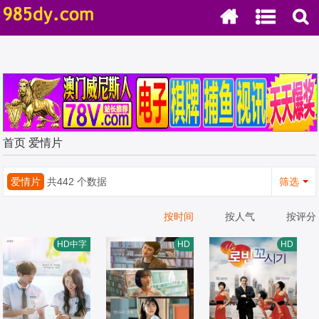
首页
爱情片
爱情片
共442 个数据
筛选
按时间
按人气
按评分
HD中字
HD
HD