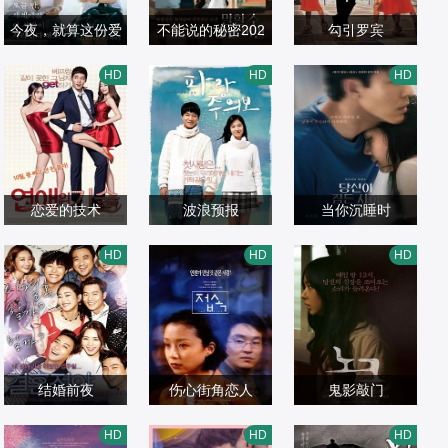
今夜，就算这份爱
不能说的秘密202
勾引罗宾
秋泳愚,申诗雅
恋从世界上消失
都敬秀,元真儿,辛
5
严正化,丹尼尔·海
HD
HD
HD
爱情片
(韩国版)
睿恩
爱情片
尼,吴美妍,金基贤,
爱情片
2025/韩国
2025/韩国
玉智英
2006/韩国
恋爱的技术
波浪预报
当你沉睡时
徐智锡,洪秀儿,韩
车太贤,宋慧乔
秋瓷炫,李茂生
HD
HD
HD
秀雅
爱情片
爱情片
爱情片
2013/韩国
2005/韩国
2024/韩国
结婚前夜
伤心街角恋人
鬼影敲门
金康宇,朱智勋,李
韩石圭,全度妍,秋
徐雨,林贤成,朱敏
HD
HD
HD