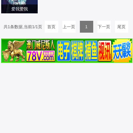
爱我爱我
米尔·詹金斯,佩佩·
巴罗佐,卢卡·梅卢
爱情片
共1条数据,当前1/1页
首页
上一页
1
下一页
尾页
奇,Andrea,Guo,M
2026/其它
ichelangelo,Vizzi
ni,Madior,Fall,Va
nessa,Donghi