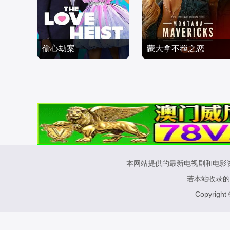
偷心劫案
蒙大拿不羁之恋
皮特·波特,琳德西·冯塞卡,
凯瑟琳·麦克纳马拉,丹尼
米歇尔·布雷津斯基,杰森·
爱情片
斯·安德瑞斯,Linda,Kee,K
爱情片
特朗布莱,林赛·加文,Jaso
2026/加拿大
aya,Coleman
2025/加拿大
n·Nash,Andrea·Stefanci
本网站提供的最新电视剧和电影
若本站收录的
Copyright