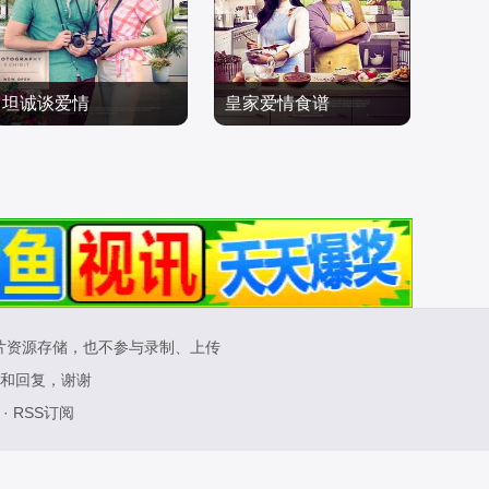
坦诚谈爱情
皇家爱情食谱
艾莉克希娅·法斯特,德鲁·
Laura,Miyata,David,Lafo
亨德森,玛莉·科林斯
爱情片
ntaine,安妮·克拉克
爱情片
2023/加拿大
2023/加拿大
片资源存储，也不参与录制、上传
和回复，谢谢
·
RSS订阅