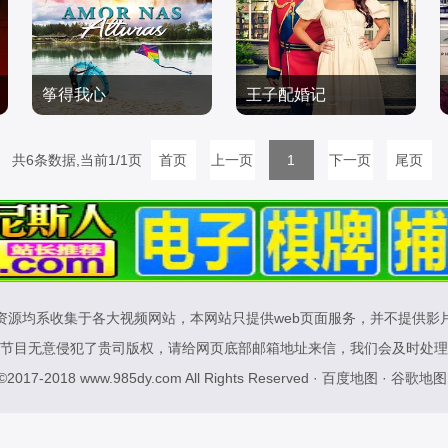
筝得我心
王子配婚记
杰西卡·朗德斯,克里斯托
Paniz Zade,杰米·托马斯·
共6条数据,当前1/1页
弗·拉塞尔,Amélie Will Wo
爱情片
首页
上一页
金
爱情片
1
下一页
尾页
lf
2021/加拿大
2023/加拿大
资源均系收集于各大视频网站，本网站只提供web页面服务，并不提供影
节目无意侵犯了贵司版权，请给网页底部邮箱地址来信，我们会及时处理
 ©2017-2018
www.985dy.com
All Rights Reserved ·
百度地图
·
谷歌地图