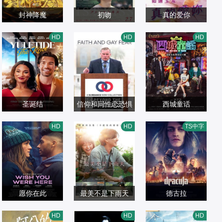
封神降魔
初吻
真的爱你
黄一山,陈政阳,木
松隆子,松村北斗,
张学友,张曼玉,吴
HD
HD
HD
也司尔,王千一
爱情片
吉冈里帆,森七菜,
爱情片
孟达,吴君如,陈晓
爱情片
2018/中国大陆
中川雅也,江原由
2025/日本
莹,苑琼丹,刘丹
1992/中国香港
希子,竹原和生,松
田大辅,和田雅成,
圣诞结
铃木庆一,神野三
信仰和同性恋恐惧
西城童话
玛丽·安东尼尼,彼
铃
郭书瑶,李李仁,杨
HD
HD
TS中字
得·波特,凯利·贾克
爱情片
爱情片
贵媚,李辰翔
爱情片
勒
2023/英国
2016/英国
2017/中国台湾
愿你在此
最美不是下雨天
德古拉
伊莎贝拉·弗尔曼,
京本大我,古川琴
卡莱伯·兰德里·琼
HD
HD
HD