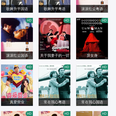
歌舞升平国语
歌舞升平粤语
滚滚红尘粤语
梅艳芳,杨雪仪,徐
梅艳芳,杨雪仪,徐
林青霞,秦汉,张曼
HD
HD
HD
锦江,黄霑
爱情片
锦江,黄霑
爱情片
玉,吴耀汉,顾美华,
爱情片
1985/中国香港
1985/中国香港
严浩,李小力
1990/中国香港,中
国台湾
滚滚红尘国语
关于我妻子的一切
异女身
林青霞,秦汉,张曼
丹尼斯·迪奥,Jenn
HD
HD
HD
玉,吴耀汉,顾美华,
爱情片
ylyn,Mercado,山
爱情片
爱情片
严浩,李小力
1990/中国香港,中
姆·米尔比,卡尔米·
2025/菲律宾
2023/印度
国台湾
马丁,Alex,Agusti
n,Joyce,Glorioso,
真爱营业
Polo,Laurel,Nov
常在我心粤语
常在我心国语
郑合惠子,左凌峰,
a,Villa,鲁比·鲁伊
陈奕迅,蔡卓妍,廖
陈奕迅,蔡卓妍,廖
HD
HD
HD