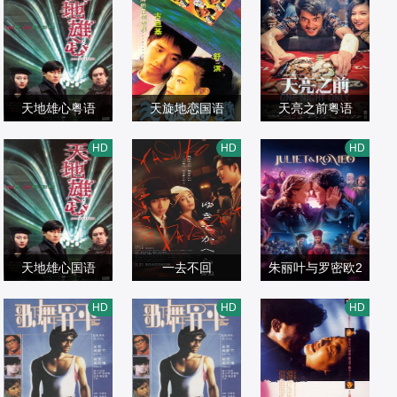
浩然,区淑贞,谢鲁
爱情片
蕾,安志杰,高捷,周
爱情片
森,陈颖妍,三田爱
爱情片
驷,陈国坤
1999/中国香港
雨彤,李浩菲,春夏,
2016/中国大陆,中
里,曾志伟,余迪安,
1999/中国香港
范湉湉
国香港,中国台湾
森美,阮小仪
天地雄心粤语
天旋地恋国语
天亮之前粤语
刘德华,李嘉欣,黄
古巨基,舒淇,李灿
郭富城,杨子姗,郝
HD
HD
HD
秋生,刘倩怡,谷德
爱情片
森,陈颖妍,三田爱
爱情片
蕾,安志杰,高捷,周
爱情片
昭,黎耀祥
1997/中国香港
里,曾志伟,余迪安,
1999/中国香港
雨彤,李浩菲,春夏,
2016/中国大陆,中
森美,阮小仪
范湉湉
国香港,中国台湾
天地雄心国语
一去不回
朱丽叶与罗密欧2
刘德华,李嘉欣,黄
广濑铃,木户大圣,
025
HD
HD
HD
秋生,刘倩怡,谷德
爱情片
冈田将生
爱情片
爱情片
昭,黎耀祥
1997/中国香港
2025/日本
2025/美国