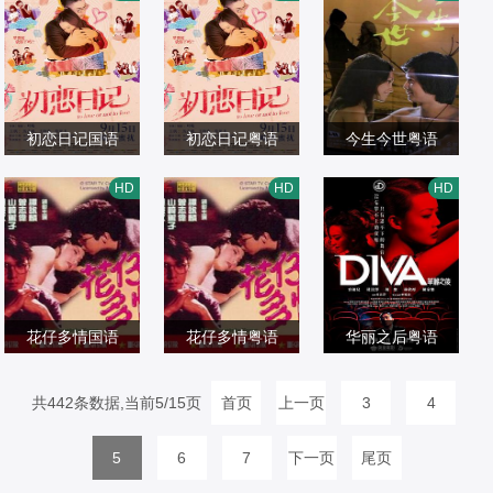
贾冰,刘同,郝瀚,李
爱情片
斯,Donna,Cariag
启智,卢巧音,陈淑
爱情片
启智,卢巧音,陈淑
爱情片
勤勤,任正斌,张晗,
2025/中国大陆
a,伊萨·阿尔瓦雷
兰
2001/中国香港
兰
2001/大陆
叶泉希,马旭东,张
斯,Romnick,Sarm
维伊,郭阳,郭亮,刘
enta,Annette,Goz
坤,邓帅,叶浏,尹贝
初恋日记国语
on,Chico,Alicaya,
初恋日记粤语
今生今世粤语
希,常诚,尤宪超
王敏奕,马志威,符
Xena,Ramos
王敏奕,马志威,符
邓光荣,余安安,唐
HD
HD
HD
龙飞,林雪,罗家英,
爱情片
龙飞,林雪,罗家英,
爱情片
菁,葛香亭,欧阳莎
爱情片
苑琼丹,黄一山,麦
2017/中国香港
苑琼丹,黄一山,麦
2017/中国香港
菲,卢碧云,黄曼,顾
1977/中国香港
家琪,利健森,杜小
家琪,利健森,杜小
文宗
乔,贝依霖,魏文青,
乔,贝依霖,魏文青,
莫美妮
花仔多情国语
莫美妮
花仔多情粤语
华丽之后粤语
谭咏麟,曾志伟,山
谭咏麟,曾志伟,山
容祖儿,胡歌,杜汶
崎笃子,钟慧冰,楼
爱情片
共442条数据,当前5/15页
崎笃子,钟慧冰,楼
爱情片
首页
上一页
泽 Chapman To,
爱情片
3
4
南光
1985/中国香港
南光
1985/中国香港
林欣彤,陈家乐,刘
2012/中国香港
5
6
7
下一页
尾页
浩龙,冼色丽