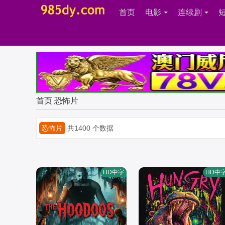
首页
电影
连续剧
首页
恐怖片
恐怖片
共1400 个数据
HD中字
HD中