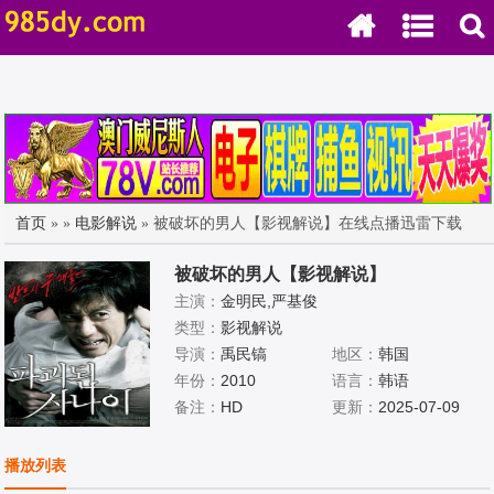
首页
»
»
电影解说
» 被破坏的男人【影视解说】在线点播迅雷下载
被破坏的男人【影视解说】
主演：
金明民,严基俊
类型：
影视解说
导演：
禹民镐
地区：
韩国
年份：
2010
语言：
韩语
备注：
HD
更新：
2025-07-09
播放列表