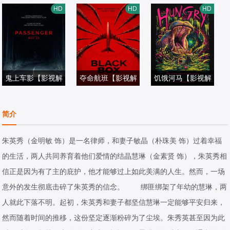
诺亚·罗宾斯,吉姆·
说】
木野花,金在中,柯
【影视解说】
马克·杜普拉斯,切
HD
HD
HD
帕拉克,迈克尔·加
电影解说
素云,孔成夏
电影解说
瓦特·埃加福,阿万·
电影解说
斯顿,伊芙·休森,艾
2026/美国
2026/韩国,日本
乔贾,谢拉赫·霍斯
2026/美国
米莉·布朗特,科尔
达尔,托比·哈格雷
曼·多明戈,库利·卡
夫,雷娜特·赖因斯
尔文,乔什·奥康纳,
鬼上车影【影视解
夺命航班【影视解
夫,卢基塔·麦克斯
饥饿河马【影视解
科林·费尔斯,亨利·
雅各布·西皮奥,梅
说】
维罗妮卡·罗萨蒂,
说】
韦尔,芬恩·本尼特,
吉姆·麦司奇门,乔
说】
劳埃德-休斯,怀亚
丽莎·里奥,托尼·杜
电影解说
乔治娜·雷尼达斯,
电影解说
米拉尼亚·克尔,菲
昆姆·德·阿尔梅达,
电影解说
简介
特·罗素,克里斯·西
佩,米歇尔·L·皮特
2026/美国
汤姆·布里特尼,汉
2026/美国
利普·格兰杰,帕特
特雷西·邦纳,麦蒂
2026/英国,美国
尔科克,埃利奥特·
斯,卢·洛贝尔,德薇
娜克·塔波特,Dan
里克·贝纳姆
森·达文波特,奥利
朱英秀（金明敏 饰）是一名律师，和妻子敏晶（朴珠美 饰）过着幸福
维拉尔,汤米·马丁
埃尔·约翰逊,邦妮·
ny·Mac,特蕾莎·森
维亚·伯恩斯顿,萨
的生活，两人共同养育着他们爱情的结晶慧琳（金素贤 饰），朱英秀相
内兹,加比·比恩斯,
迪肖恩,布雷特·贝
登·加西亚,戴恩·怀
曼莎·考格兰,马克
信正是因为有了主的庇护，他才能够过上如此美满的人生。然而，一场
斯万米·萨姆派奥,
德罗西安,杰西卡·
特·奥哈拉,莫莉·贝
西姆·杜兰德,乔·阿
意外的发生彻底击碎了朱英秀的信念。 绑匪绑架了年幼的慧琳，两
奇里尔·保兰,麦肯
克鲁兹
尔·赖特,Anton·Tr
佐帕迪,瑞弗·柯达
人就此下落不明。起初，朱英秀和妻子都坚信慧琳一定能够平安归来，
娜·布里杰,艾米丽·
endafilov,Asa·Ali,
克,米歇尔·库利尔,
然而随着时间的推移，这份坚定逐渐粉碎为了尘埃。朱秀英甚至因为此