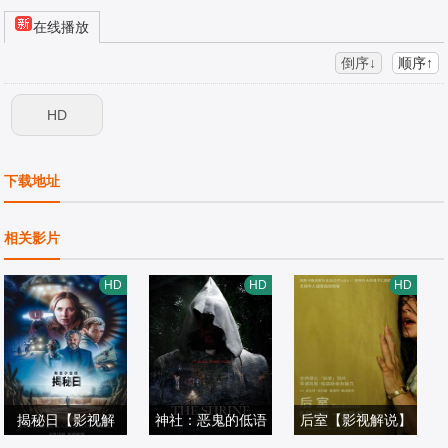
在线播放
倒序↓
顺序↑
HD
下载地址
相关影片
HD
HD
HD
揭秘日【影视解
神社：恶鬼的低语
后室【影视解说】