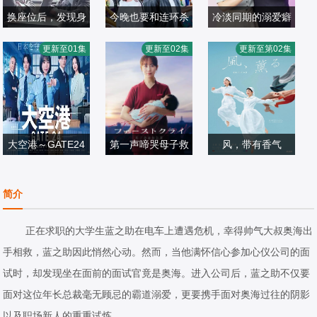
换座位后，发现身
今晚也要和连环杀
冷淡同期的溺爱癖
小西咏斗,元之介
后的男生好像喜欢
横山裕,关水渚
手约会
ゆいかれん,藤林
更新至01集
更新至02集
更新至第02集
日本剧
我
日本剧
泰也,小栗有以,京
日本剧
2026/日本
2026/日本
典和玖,半田周平
2026/日本
大空港～GATE24
第一声啼哭母子救
风，带有香气
～
比嘉爱未
命急救班
见上爱,上坂树里,
日本剧
日本剧
水野美纪,早坂美
日本剧
简介
2026/日本
2026/日本
海,小林隆,小林虎
2026/日本
之介,津崎史郎,岩
正在求职的大学生蓝之助在电车上遭遇危机，幸得帅气大叔奥海出
瀬顕子,三浦贵大,
手相救，蓝之助因此悄然心动。然而，当他满怀信心参加心仪公司的面
根岸季衣,大岛美
试时，却发现坐在面前的面试官竟是奥海。进入公司后，蓝之助不仅要
幸,义达祐未,たく
面对这位年长总裁毫无顾忌的霸道溺爱，更要携手面对奥海过往的阴影
や,原田泰造,北村
以及职场新人的重重试炼。