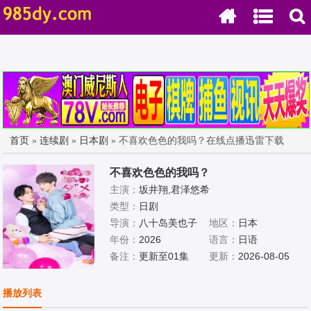
首页
»
连续剧
»
日本剧
» 不喜欢色色的我吗？在线点播迅雷下载
不喜欢色色的我吗？
主演：
坂井翔,君泽悠希
类型：
日剧
导演：
八十岛美也子
地区：
日本
年份：
2026
语言：
日语
备注：
更新至01集
更新：
2026-08-05
播放列表