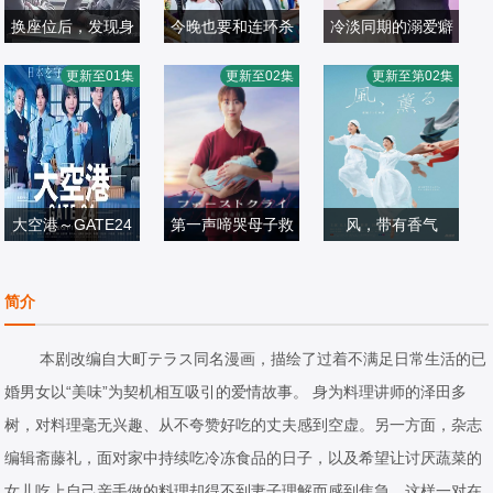
换座位后，发现身
今晚也要和连环杀
冷淡同期的溺爱癖
小西咏斗,元之介
后的男生好像喜欢
横山裕,关水渚
手约会
ゆいかれん,藤林
更新至01集
更新至02集
更新至第02集
日本剧
我
日本剧
泰也,小栗有以,京
日本剧
2026/日本
2026/日本
典和玖,半田周平
2026/日本
大空港～GATE24
第一声啼哭母子救
风，带有香气
～
比嘉爱未
命急救班
见上爱,上坂树里,
日本剧
日本剧
水野美纪,早坂美
日本剧
简介
2026/日本
2026/日本
海,小林隆,小林虎
2026/日本
之介,津崎史郎,岩
本剧改编自大町テラス同名漫画，描绘了过着不满足日常生活的已
瀬顕子,三浦贵大,
婚男女以“美味”为契机相互吸引的爱情故事。 身为料理讲师的泽田多
根岸季衣,大岛美
树，对料理毫无兴趣、从不夸赞好吃的丈夫感到空虚。另一方面，杂志
幸,义达祐未,たく
编辑斋藤礼，面对家中持续吃冷冻食品的日子，以及希望让讨厌蔬菜的
や,原田泰造,北村
女儿吃上自己亲手做的料理却得不到妻子理解而感到焦急。这样一对在