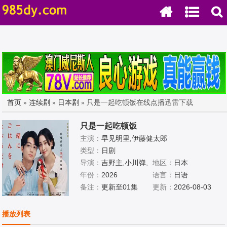
首页
»
连续剧
»
日本剧
» 只是一起吃顿饭在线点播迅雷下载
只是一起吃顿饭
主演：
早见明里,伊藤健太郎
类型：
日剧
导演：
吉野主,小川弹,
地区：
日本
井上雄介
年份：
2026
语言：
日语
备注：
更新至01集
更新：
2026-08-03
播放列表