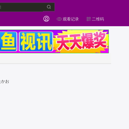
观看记录
二维码
たかお