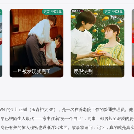
集
更新至01集
更新至03集
一旦被发现就完了
度假法则
和泉佳竜,松原康太郎
桥本环奈,蔡钟协
日本剧
日本剧
2026/日本
2026/日本
OWN”的伊川正树（玉森裕太 饰），是一名在养老院工作的普通护理员
早已被陌生人取代——家中住着“另一个自己”，同事、邻居甚至深爱的
、身份有关的惊人秘密也逐渐浮出水面。故事将追问：记忆，真的就是真