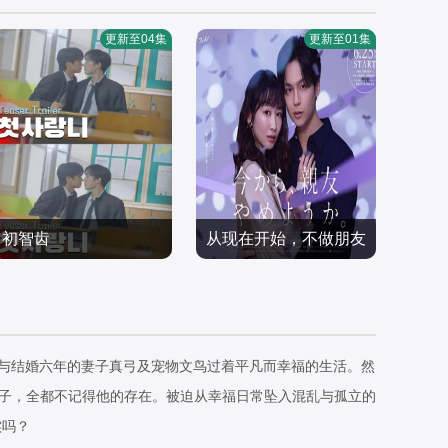
更新至04集
更新至01集
初智齿
从现在开始，不做朋友
冈本夏美,泽村玲
了吧。
日本剧
日本剧
2026/日本
2026/日本
。他与结婚六年的妻子真弓及宠物文鸟过着平凡而幸福的生活。然
妻子，全都不记得他的存在。被迫从幸福日常坠入混乱与孤立的
实吗？