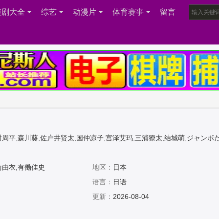
短剧大全
综艺
动漫片
体育赛事
留言
村周平,森川葵,佐户井贤太,国仲凉子,宫泽艾玛,三浦獠太,结城萌,ジャンボ
崎由衣,有働佳史
地区：
日本
语言：
日语
更新：
2026-08-04