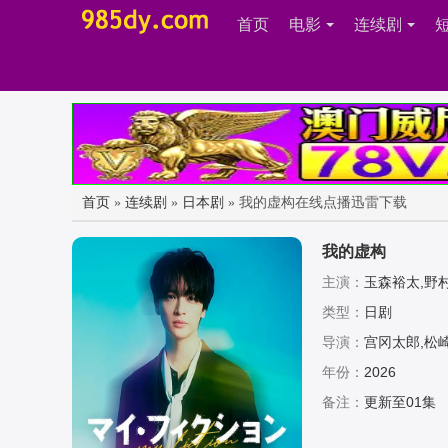
首页
电影
连续剧
首页
»
连续剧
»
日本剧
» 我的虚构在线点播迅雷下载
我的虚构
主演：
玉森裕太,野
类型：
日剧
导演：
宫冈太郎,松
年份：
2026
备注：
更新至01集