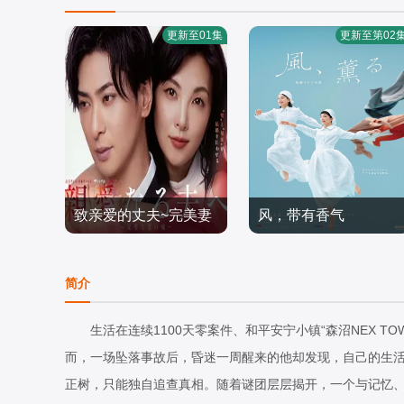
更新至01集
更新至第02
致亲爱的丈夫~完美妻
风，带有香气
田中丽奈,古川雄大
见上爱,上坂树里,水野美
子的谎言~
日本剧
纪,早坂美海,小林隆,小林
日本剧
简介
2026/日本
虎之介,津崎史郎,岩瀬顕
2026/日本
子,三浦贵大,根岸季衣,大
生活在连续1100天零案件、和平安宁小镇“森沼NEX T
岛美幸,义达祐未,たくや,
而，一场坠落事故后，昏迷一周醒来的他却发现，自己的生活
原田泰造,北村一辉,佐野
正树，只能独自追查真相。随着谜团层层揭开，一个与记忆