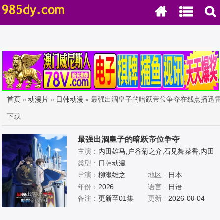
首页
»
动漫片
»
日韩动漫
» 最强出涸皇子的暗跃帝位争夺在线点播迅
下载
最强出涸皇子的暗跃帝位争夺
主演：
内田雄马,户谷菊之介,石见舞菜香,内田
真礼,本渡枫,井上和彦,田丸笃志,竹内良太,斋
类型：
日韩动漫
贺光希,松冈祯丞,桑原由气,茅野爱衣,田中正彦
导演：
柳濑雄之
地区：
日本
年份：
2026
语言：
日语
备注：
更新至01集
更新：
2026-08-04