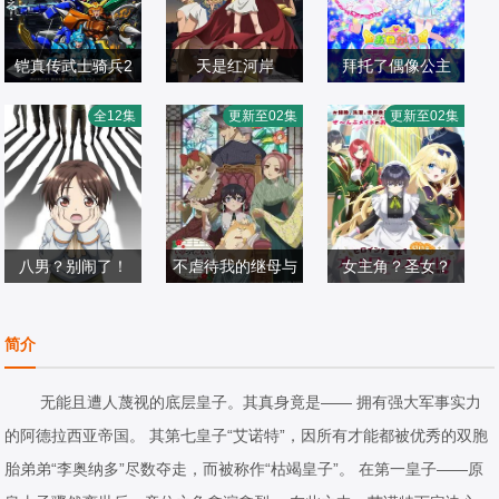
铠真传武士骑兵2
天是红河岸
拜托了偶像公主
石桥阳彩,榎木淳
橘美来,加藤涉,内
小川華果,叶矢り
全12集
更新至02集
更新至02集
弥,村濑步,武内骏
日韩动漫
田彩,千叶翔也,前
日韩动漫
か,丸冈和佳奈,岡
日韩动漫
辅,熊谷健太郎,增
2026/日本
野智昭,游佐浩二,
2026/日本
村明香,藤寺美德,
2026/日本
田俊树,木下纱华,
大野智敬,青木志
铃木实里,大地叶,
Lynn,下野纮,草尾
贵,川井田夏海,松
森久保祥太郎
毅,野岛裕史,置鲇
八男？别闹了！
冈美里,石谷春贵,
不虐待我的继母与
女主角？圣女？
龙太郎,佐佐木望,
榎木淳弥,西明日
榎木淳弥,神尾晋
铃木日菜,鲸,芹泽
继姐
小野友树,日笠阳
不，我是杂役女仆
西村朋纮,小西克
香,三村有己,小松
日韩动漫
一郎,鸟海浩辅,七
优,贯井柚佳,麦穗
日韩动漫
子,大久保瑠美,堀
日韩动漫
（自豪）
简介
幸,佐藤拓也,鸟海
未可子,市道真央,
2020/日本
海弘希
杏菜,根本京里,内
2026/日本
江瞬,天崎滉平,仲
2026/日本
浩辅,寺岛拓笃,杉
下野纮,高冢智人,
山夕实,市道真央
村宗悟,宫本侑芽
无能且遭人蔑视的底层皇子。其真身竟是—— 拥有强大军事实力
田智和,天崎滉平,
杉田智和,野上尤
的阿德拉西亚帝国。 其第七皇子“艾诺特”，因所有才能都被优秀的双胞
铃村健一,泽城千
加奈,浪川大辅,屋
胎弟弟“李奥纳多”尽数夺走，而被称作“枯竭皇子”。 在第一皇子——原