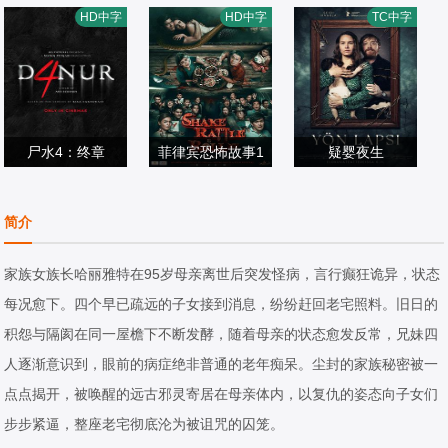
杰茜·维宁,史蒂芬·
曲
倪青,陈传凯,戴洱
HD中字
HD中字
TC中字
恐怖片
莫瑞,Fitim·DeSte
恐怖片
滨
恐怖片
2026/中国大陆
na,Amy·Gibbons,
2026/英国
0/中国大陆
Jack·Hyde,Will·M
iddleton,Christop
尸水4：终章
her·Morley,Lara·
菲律宾恐怖故事1
疑婴夜生
普莱利·拉图康希
Sas,Juliette·Smit
JC·德·维拉,布莱
5
塞迪·哈拉,鲁伯特·
娜,Gilang·Deviald
恐怖片
h,Mark·Tunstall
恩·西,金·阿蒂恩萨
恐怖片
格林特,帕梅拉·托
恐怖片
简介
y,普里特·蒂莫西,Z
2026/印度尼西亚
2014/Philippines
拉,皮尔科·赛西欧,
2026/芬兰 / 立陶
ee·Asadel,Dito·D
丽贝卡·莱西,约翰·
宛 / 法国
家族女族长哈丽雅特在95岁母亲离世后突发怪病，言行癫狂诡异，状态
armawan,Lewis·
汤姆森,Silvia,Salo
每况愈下。四个早已疏远的子女接到消息，纷纷赶回老宅照料。旧日的
Robert,Muhamm
ranta,Satu,Tuuli,
积怨与隔阂在同一屋檐下不断发酵，随着母亲的状态愈发反常，兄妹四
ad·Fauzan,Ayde
Karhu,阿米拉·哈
人逐渐意识到，眼前的病症绝非普通的老年痴呆。尘封的家族秘密被一
n·Jeffrey,Darian·
利法,Johanna,Ku
点点揭开，被唤醒的远古邪灵寄居在母亲体内，以复仇的姿态向子女们
Rizki,Fillio·Dhen
uva,Mari,Rantasil
步步紧逼，整座老宅彻底沦为被诅咒的囚笼。