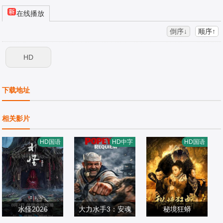
在线播放
倒序↓
顺序↑
HD
下载地址
相关影片
HD国语
HD中字
HD国语
水怪2026
大力水手3：安魂
秘境狂蟒