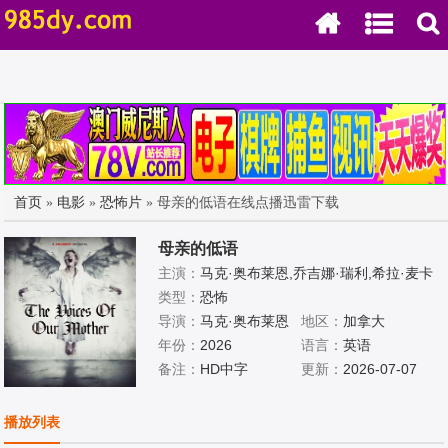
首页
»
电影
»
恐怖片
» 母亲的低语在线点播迅雷下载
母亲的低语
主演：
马克·奥布莱恩,乔吉娜·瑞利,希拉·麦卡
锡,卡罗林纳·巴特察克,亚历克斯·奥泽罗夫,肖
类型：
恐怖
恩·多伊尔,Anna·Ferguson
导演：
马克·奥布莱恩
地区：
加拿大
年份：
2026
语言：
英语
备注：
HD中字
更新：
2026-07-07
播放列表