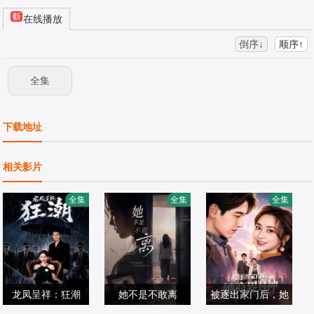
在线播放
倒序↓
顺序↑
全集
下载地址
相关影片
全集
全集
全集
龙凤呈祥：狂潮
她不是不敢离
被逐出家门后，她