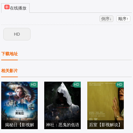
在线播放
倒序↓
顺序↑
HD
下载地址
相关影片
HD
HD
HD
揭秘日【影视解
神社：恶鬼的低语
后室【影视解说】