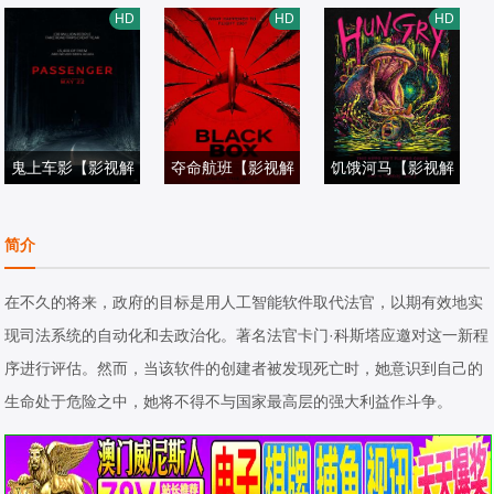
诺亚·罗宾斯,吉姆·
说】
木野花,金在中,柯
【影视解说】
马克·杜普拉斯,切
HD
HD
HD
帕拉克,迈克尔·加
电影解说
素云,孔成夏
电影解说
瓦特·埃加福,阿万·
电影解说
斯顿,伊芙·休森,艾
2026/美国
2026/韩国,日本
乔贾,谢拉赫·霍斯
2026/美国
米莉·布朗特,科尔
达尔,托比·哈格雷
曼·多明戈,库利·卡
夫,雷娜特·赖因斯
尔文,乔什·奥康纳,
鬼上车影【影视解
夺命航班【影视解
夫,卢基塔·麦克斯
饥饿河马【影视解
科林·费尔斯,亨利·
雅各布·西皮奥,梅
说】
维罗妮卡·罗萨蒂,
说】
韦尔,芬恩·本尼特,
吉姆·麦司奇门,乔
说】
劳埃德-休斯,怀亚
丽莎·里奥,托尼·杜
电影解说
乔治娜·雷尼达斯,
电影解说
米拉尼亚·克尔,菲
昆姆·德·阿尔梅达,
电影解说
简介
特·罗素,克里斯·西
佩,米歇尔·L·皮特
2026/美国
汤姆·布里特尼,汉
2026/美国
利普·格兰杰,帕特
特雷西·邦纳,麦蒂
2026/英国,美国
尔科克,埃利奥特·
斯,卢·洛贝尔,德薇
娜克·塔波特,Dan
里克·贝纳姆
森·达文波特,奥利
在不久的将来，政府的目标是用人工智能软件取代法官，以期有效地实
维拉尔,汤米·马丁
埃尔·约翰逊,邦妮·
ny·Mac,特蕾莎·森
维亚·伯恩斯顿,萨
现司法系统的自动化和去政治化。著名法官卡门·科斯塔应邀对这一新程
内兹,加比·比恩斯,
迪肖恩,布雷特·贝
登·加西亚,戴恩·怀
曼莎·考格兰,马克
序进行评估。然而，当该软件的创建者被发现死亡时，她意识到自己的
斯万米·萨姆派奥,
德罗西安,杰西卡·
特·奥哈拉,莫莉·贝
西姆·杜兰德,乔·阿
生命处于危险之中，她将不得不与国家最高层的强大利益作斗争。
奇里尔·保兰,麦肯
克鲁兹
尔·赖特,Anton·Tr
佐帕迪,瑞弗·柯达
娜·布里杰,艾米丽·
endafilov,Asa·Ali,
克,米歇尔·库利尔,