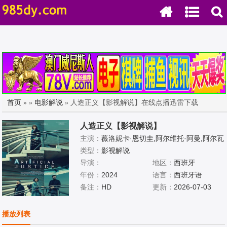
首页
»
»
电影解说
» 人造正义【影视解说】在线点播迅雷下载
人造正义【影视解说】
主演：
薇洛妮卡·恩切圭,阿尔维托·阿曼,阿尔瓦
·加洛莎
类型：
影视解说
导演：
地区：
西班牙
年份：
2024
语言：
西班牙语
备注：
HD
更新：
2026-07-03
播放列表