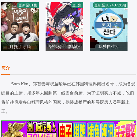
刘在石,李孝利
李民浩,金泰妍,金
姜虎东,李寿根,金
更新至01集
全1集
更新至20240726期
日韩综艺
东炫,表志勋,李俊
日韩综艺
希澈,徐章勋,金永
日韩综艺
2019/韩国
永,禹智皓
2018/韩国
哲,金世晃,黄致列,
2015/韩国
闵京勋,李相旼,张
圣圭
拜托了冰箱
缎带骑士 剧场版
我独自生活
郑亨敦,金成柱,郑
新谷真弓,内山昂
全炫茂,韩惠珍,朴
佳恩,花耀飞,洪锡
日韩综艺
辉,小林星兰,门仓
日韩综艺
娜莱,李时言,旗安
日韩综艺
简介
天,金风,安贞焕,李
2014/韩国
早彩
2026/日本
84,刘宪华,李必模,
2018/韩国
元日,李连福,崔贤
金莎妮,李昇炫,郑
Sam Kim、郑智善与权圣晙早已在韩国料理界闯出名号，成为备受
锡,Sam Kim,鄭浩
允浩,沈昌珉,金多
瞩目的主厨，却多年未回到第一线当台前厨。为了证明实力不减，他们
英,朴俊雨,米卡爾,
顺,安慧真,成勋,郑
将前往启发各自料理风格的国家，伪装成餐厅的基层厨房人员重新上
李燦伍
基石,郑丽媛,金忠
工。
宰,赵彬（조빈）,
Norazo,Microdot