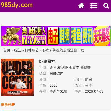
首页
»
综艺
»
日韩综艺
» 卧底厨神在线点播迅雷下载
卧底厨神
主演：
金风,权圣晙,金喜泰,郑智善
类型：
日韩综艺
导演：
地区：
韩国
年份：
2026
语言：
韩语
备注：
更新至01集
更新：
2026-07-03
播放列表