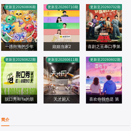
期下
期下纯享
期TOP10
期脱友日记
20260714第3
20260717第4
20260717第4
20260718第4
更新至20260806期
更新至20260710期
更新至20260702期
期好好玩公园
期上
期上纯享
期下
20260719第4
20260720第3
20260721第4
20260723第1
期TOP10
期脱友日记
期好好玩公园
期离场之后
20260725第5
20260725第5
20260726第5
20260727第4
期下
期下纯享
期TOP10
期脱友日记
一路向海的少年
姐姐当家2
喜剧之王单口季第
20260728第5
20260730第2
20260731第3
20260731第6
李飞,陆虎,左航,阎
李维嘉,倪萍,倪子
庞博,郭麒麟,黄渤,
三季
更新至20260622期
更新至20260611期
更新至20260602期
期好好玩公园
期离场之后
期赛前集结
期上
鹤祥,朱志鑫,苏新
大陆综艺
君,张泉灵,杜华,房
大陆综艺
马思纯
大陆综艺
20260731第6
20260801第6
20260801第6
20260802第6
皓,张极,张泽禹
2026/中国大陆
主任,冉莹颖,小鹿,
2026/中国大陆
2026/大陆
期上纯享
期下
期下纯享
期TOP10
20260803第5
20260804第6
20260805第1
20260806第3
徐梦桃
期脱友日记
期好好玩公园
期豫见她们
期离场之后
脱口秀和Ta的朋
天才厨人
喜欢你我也是 第
友们 第三季
黄渤,何浩楠,吕严,
辰亦儒,何浩楠,孔
六季
大陆综艺
马頔,王祖蓝,杨超
大陆综艺
雪儿,美娜,王一珩,
大陆综艺
简介
2026/中国大陆
越,岳云鹏,张柏芝
2026/中国大陆
张馨予
2026/中国大陆