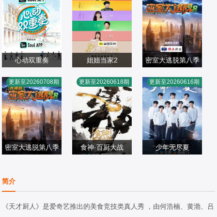
期吃播直拍
饭直拍
期上
期中
20260716第6
20260717第6
20260721第5
20260721第6
期下
期加更
期天才厨房
期吃播直拍
20260723第7
20260723第7
20260723第7
20260724第7
期上
期中
期下
期加更
心动双重奏
姐姐当家2
密室大逃脱第八季
20260728第6
20260730第8
20260730第8
20260730第8
李维嘉,倪萍,倪子
大张伟,许凯,周笔
更新至20260708期
更新至20260618期
更新至20260616期
期天才厨房满
期上
期中
期下
大陆综艺
君,张泉灵,杜华,房
大陆综艺
畅,彭昱畅,张真源,
大陆综艺
20260804第7
2026/中国大陆
主任,冉莹颖,小鹿,
2026/中国大陆
陈哲远
2026/大陆
常硕
期天才厨房
徐梦桃
密室大逃脱第八季
食神·百厨大战
少年无尽夏
大张伟,许凯,周笔
大神版
刘涛 , 潘玮柏 , 高
畅,彭昱畅,张真源,
大陆综艺
叶 , 蔡昊 , 梁经伦
大陆综艺
大陆综艺
简介
陈哲远
2026/大陆
, 周晓燕
2026/中国大陆
2026/中国大陆
《天才厨人》是爱奇艺推出的美食竞技类真人秀 ，由何浩楠、黄渤、吕