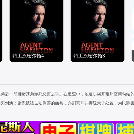
特工汉密尔顿4
特工汉密尔顿3
雅各布·奥福特布罗
雅各布·奥福特布罗
动作片
动作片
2022/欧美地区
2022/欧美地区
救弟后，却目睹其弟惨死恶吏之手。在追查中，她逐步揭开雍州官商勾结
手刃刘焕；更识破嵇世勋伪善的面具，亦割其耳并押送天子处置，为民除