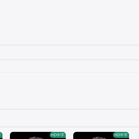
字
HD中字
HD中字