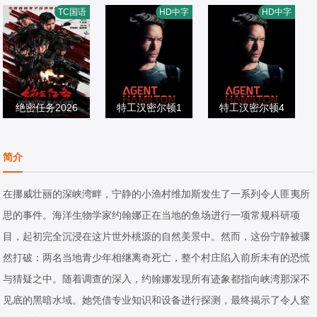
李雅男,樊昱君,娄
肖恩·宾,奥德娅·拉
TC国语
HD中字
HD中字
淇,蒋菲菲,
动作片
动作片
什,乔·潘托里亚诺,
动作片
2026/中国大陆
2026/中国大陆
杰克·凯西,泰·辛普
2026/美国
金斯,麦肯吉·弗依,
马丁·桑斯梅耶,Ph
绝密任务2026
特工汉密尔顿1
ilip·McDermott·Y
特工汉密尔顿4
卢靖姗,明子煜,刘
雅各布·奥福特布
oung,Mark·Alan·
雅各布·奥福特布
屹宸,喻亢,蒋璐霞,
动作片
罗
动作片
Jaeger,Bryan·Ma
罗
动作片
简介
周惠林,陶慧敏,张
2026/中国大陆
2022/欧美地区
rtin
2022/欧美地区
溯哲,高曙光,曹操,
在挪威壮丽的深峡湾畔，宁静的小渔村维加斯发生了一系列令人匪夷所
屈菁菁,余文乐,于
思的事件。海洋生物学家约翰娜正在当地的鱼场进行一项常规科研项
晓光,于文文,朱庭
目，起初完全沉浸在这片世外桃源的自然美景中。然而，这份宁静被骤
辰,褚旭,王若麟,常
然打破：两名当地青少年相继离奇死亡，整个村庄陷入前所未有的恐慌
丹丹,叶彤,亮月儿,
与猜疑之中。随着调查的深入，约翰娜发现所有迹象都指向峡湾那深不
尚馨,朱烁燃,潘羞
见底的黑暗水域。她凭借专业知识和设备进行探测，最终揭示了令人窒