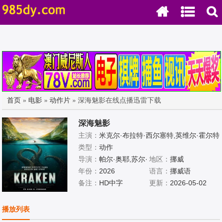
首页
»
电影
»
动作片
» 深海魅影在线点播迅雷下载
深海魅影
主演：
米克尔·布拉特·西尔塞特,英维尔·霍尔特
·拜格德内斯,西莉耶·布雷维克,斯泰纳尔·克鲁
类型：
动作
曼·哈勒,萨拉·霍拉米,奥伊温德·布兰泽,珍妮·埃
导演：
帕尔·奥耶,苏尔·
地区：
挪威
文森,菲利普·巴吉·拉姆伯格
阿尔森
年份：
2026
语言：
挪威语
备注：
HD中字
更新：
2026-05-02
播放列表