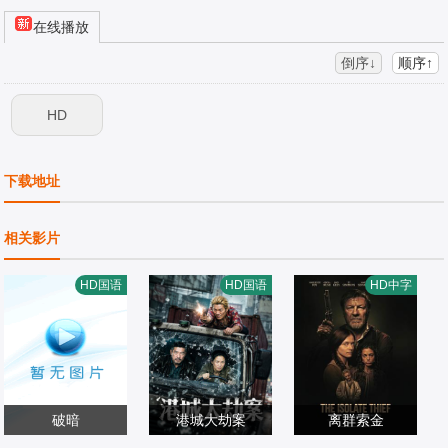
在线播放
倒序↓
顺序↑
HD
下载地址
相关影片
HD国语
HD国语
HD中字
破暗
港城大劫案
离群索金