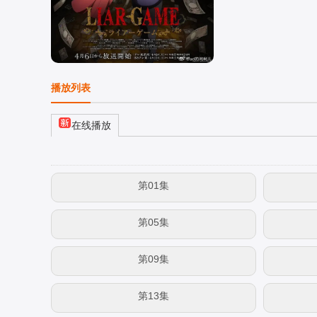
播放列表
在线播放
第01集
第05集
第09集
第13集