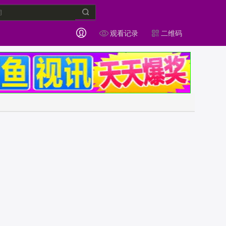
观看记录
二维码