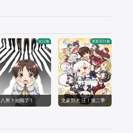
全12集
更新至01集
八男？别闹了！
文豪野犬 汪！第二季
榎木淳弥,西明日香,三村
宫野真守,细谷佳正,樱井
有己,小松未可子,市道真
日韩动漫
孝宏,诸星堇,石田彰,子安
日韩动漫
央,下野纮,高冢智人,杉田
2020/日本
武人,森川智之,福山润,梶
2026/日本