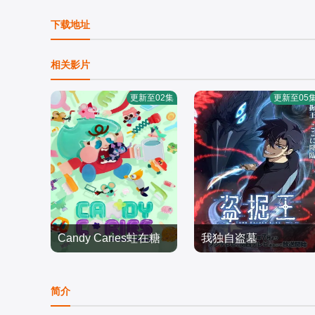
第17集
下载地址
相关影片
更新至02集
更新至05
Candy Caries蛀在糖
我独自盗墓
细谷佳正,早见沙织,入野
糖里
日韩动漫
自由,诹访部顺一
日韩动漫
简介
2026/日本
2026/韩国