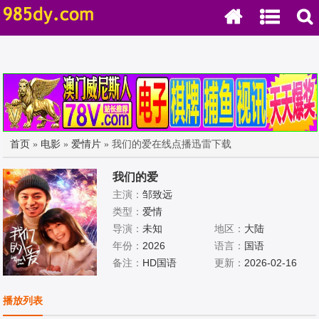
首页
»
电影
»
爱情片
» 我们的爱在线点播迅雷下载
我们的爱
主演：
邹致远
类型：
爱情
导演：
未知
地区：
大陆
年份：
2026
语言：
国语
备注：
HD国语
更新：
2026-02-16
播放列表