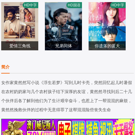
王川,任敏,丁禹兮,
谢盈雪,金鑫,陶文
邹怀浩,扎衣旦塔
HD中字
HD国语
HD中字
辛云来,李泽锋,丁
爱情片
成,程子熙,胡涂,何
爱情片
依尔,杨梓瑶
爱情片
楠,许童心,漆昱辰
2022/中国大陆
强,代文君,何强,代
2026/中国大陆
2026/中国大陆
文君,
爱情三角线
兄弟同体
你遗落的蓝天
Sidhu,Jonnalaga
李九霄,尤靖茹
福本莉子,矢柴俊
dda,Srinidhi,Shett
爱情片
爱情片
博,板垣瑞生,松本
爱情片
简介
y,Raashi,Khanna
2025/印度
2022/中国大陆
若菜,横田真悠,松
2022/日本
田元太
女作家黄然然写小说《浮生若梦》写到儿时卡壳，突然回忆起儿时暑假
在农村奶奶家与几个农村孩子结下深厚的友谊，黄然然寻找到后二十几
个伙伴后各了解到他们为了生计艰辛奋斗，也惹上了一帮混混的麻烦，
黄然然挽救伙伴的过程中无意得罪了这帮混混险些丧失生命