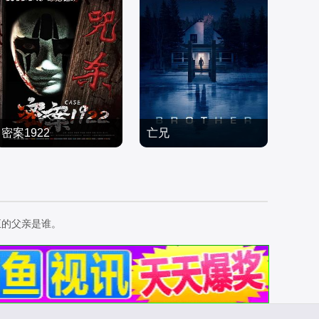
密案1922
亡兄
张强,张亚奇,阮晓伟,李佳
璇,钟星辉,张天乐
恐怖片
恐怖片
2022/中国大陆
2026/加拿大
正的父亲是谁。