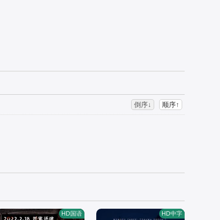
倒序↓
顺序↑
HD国语
HD中字