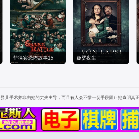
菲律宾恐怖故事15
疑婴夜生
JC·德·维拉,布莱恩·西,金·
塞迪·哈拉,鲁伯特·格林特,
阿蒂恩萨
恐怖片
帕梅拉·托拉,皮尔科·赛西
恐怖片
2014/Philippines
欧,丽贝卡·莱西,约翰·汤姆
2026/芬兰 / 立陶宛 / 法国
森,Silvia,Saloranta,Satu,
管婴儿手术并非由她的丈夫主导，而且有人会不惜一切手段阻止她查明真
Tuuli,Karhu,阿米拉·哈利
法,Johanna,Kuuva,Mari,
Rantasila,Helena,Rängm
an,Klaara,Höglund