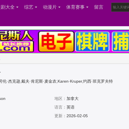
短剧大全
综艺
动漫片
体育赛事
留言
载
子
伦·杰克逊,戴夫·肯尼斯·麦金农,Karen·Kruper,约西·班克罗夫特
son
地区：
加拿大
语言：
英语
更新：
2026-02-05