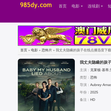
首页
电影
连续剧
首页
»
电影
»
恐怖片
» 我丈夫隐瞒的孩子在线点播迅雷下
我丈夫隐瞒的孩
主演：
克莱顿·基蒂,劳
类型：
恐怖
导演：
Aubrey·Arna
年份：
2025
备注：
HD