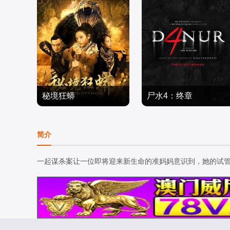
秘境狂蟒
尸水4：终章
倪青,陈传凯,戴洱滨
普莱利·拉图康希娜,Gilan
恐怖片
g·Devialdy,普里特·蒂莫
恐怖片
简介
0/中国大陆
西,Zee·Asadel,Dito·Darm
2026/印度尼西亚
awan,Lewis·Robert,Muh
一起谋杀案让一位即将迎来新生命的准妈妈意识到，她的试
ammad·Fauzan,Ayden·J
effrey,Darian·Rizki,Fillio·
Dheno,Dian·Nitami,Anya
·Zen,Fajar·Nugra,McDan