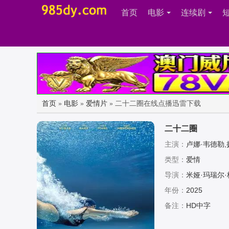
首页
电影
连续剧
首页
»
电影
»
爱情片
» 二十二圈在线点播迅雷下载
二十二圈
主演：
卢娜·韦德勒,扬尼斯
cayli,Hannah-Chiom
类型：
爱情
导演：
米娅·玛瑞尔·
年份：
2025
备注：
HD中字