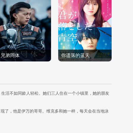
兄弟同体
你遗落的蓝天
李九霄,尤靖茹
福本莉子,矢柴俊博,板垣
爱情片
瑞生,松本若菜,横田真悠,
爱情片
2022/中国大陆
松田元太
2022/日本
，生活不如同龄人轻松。她们三人住在一个小镇里，她的朋友
现了，他是伊万的哥哥。维克多和她一样，每天会在当地泳