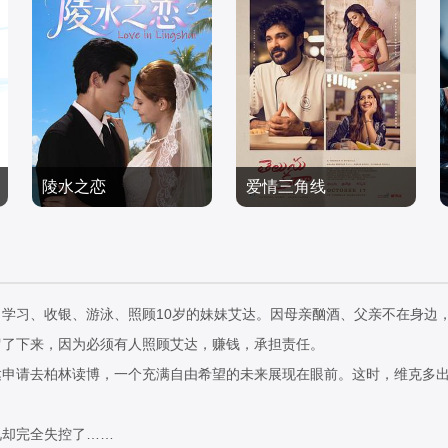
陵水之恋
爱情三角线
邹怀浩,扎衣旦塔依尔,杨
Sidhu,Jonnalagadda,Srin
梓瑶
爱情片
idhi,Shetty,Raashi,Khann
爱情片
2026/中国大陆
a
2025/印度
学习、收银、游泳、照顾10岁的妹妹艾达。因母亲酗酒、父亲不在身边
留了下来，因为必须有人照顾艾达，赚钱，承担责任。
请去柏林读博，一个充满自由希望的未来展现在眼前。这时，维克多出
却完全失控了……