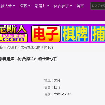
短剧大全
综艺
动漫片
体育赛事
留言
6轮 桑德兰VS纽卡斯尔联在线点播迅雷下载
26赛季英超第16轮 桑德兰VS纽卡斯尔联
地区：
大陆
语言：
国语
更新：
2025-12-16