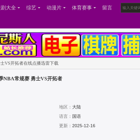
短剧大全
综艺
动漫片
体育赛事
留言
规赛 勇士VS开拓者在线点播迅雷下载
26赛季NBA常规赛 勇士VS开拓者
地区：
大陆
语言：
国语
更新：
2025-12-16