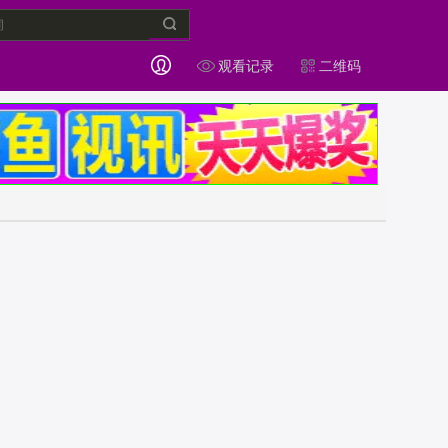
观看记录
二维码