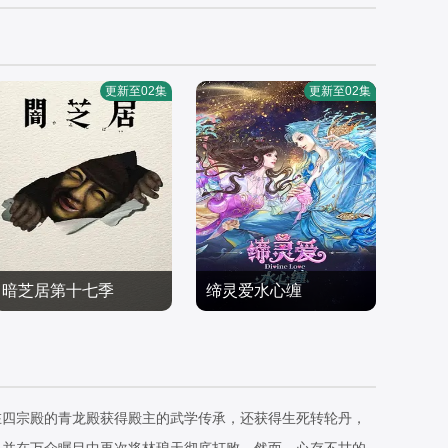
更新至02集
更新至02集
暗芝居第十七季
缔灵爱水心缠
津田宽治,大石ともこ,土
魏茹晨,郝祥海,阎么么,陈
屋咲登子,篠田谅,白川礼,
国产动漫
张太康,关云月,楚越,闫夜
国产动漫
新纳敏正,三宅美羽,中村
2026/日本
桥,刘知否,林柏青,陆庚宜,
2026/中国大陆
朱里,山根馅,五郎丸莉菜,
图特哈蒙,金琪
在四宗殿的青龙殿获得殿主的武学传承，还获得生死转轮丹，
花谷聪亮,拓也,翔司