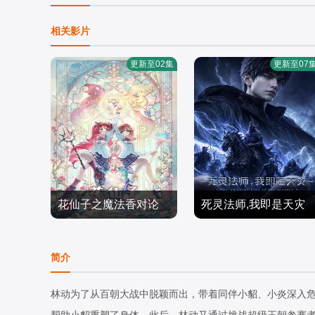
相关影片
更新至02集
更新至07
花仙子之魔法香对论
死灵法师,我即是天灾
(2026)
国产动漫
国产动漫
简介
2026/中国大陆
2026/中国大陆
林动为了从百朝大战中脱颖而出，带着同伴小貂、小炎深入