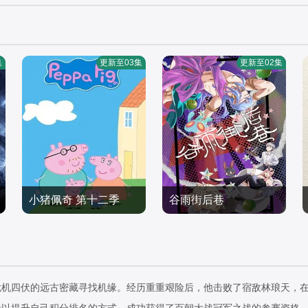
集
更新至03集
更新至02集
小猪佩奇 第十二季
谷雨街后巷
约翰·斯帕克斯,阿梅丽·碧·
史密斯,理查德·赖丁斯,莫
国产动漫
国产动漫
温娜·班克斯,Kira,Monteit
2026/英国
2026/中国大陆
h,Alice,May
危机四伏的远古密藏寻找机缘。经历重重艰险后，他击败了宿敌林琅天，