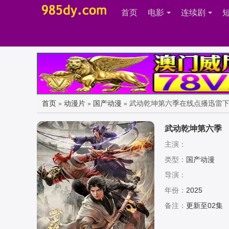
首页
电影
连续剧
首页
»
动漫片
»
国产动漫
» 武动乾坤第六季在线点播迅雷
武动乾坤第六季
主演：
类型：
国产动漫
导演：
年份：
2025
备注：
更新至02集