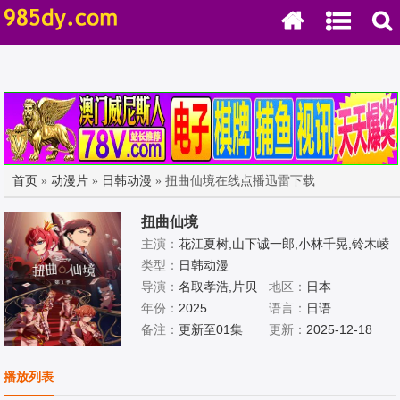
首页
»
动漫片
»
日韩动漫
» 扭曲仙境在线点播迅雷下载
扭曲仙境
主演：
花江夏树,山下诚一郎,小林千晃,铃木崚
汰,小林龙之,梅原裕一郎,坂泰斗,市川苍,田丸
类型：
日韩动漫
笃志,驹田航,冈本信彦,古田一纪,二叶要,相叶
导演：
名取孝浩,片贝
地区：
日本
裕树,土屋神叶,丝川耀士郎,内山昂辉,苍井翔
慎
年份：
2025
语言：
日语
太,加藤和树,绿川光,岛崎信长,石谷春贵,阿座
备注：
更新至01集
更新：
2025-12-18
上洋平,杉山纪彰,宫本充,伊东健人,小山力也,
竹内良太,木村昴,堀内贤雄,滨健人
播放列表