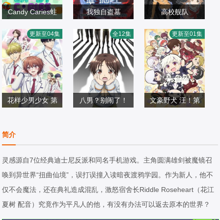
Candy Caries蛀
我独自盗墓
高校舰队
在糖糖里
细谷佳正,早见沙
夏川椎菜,雨宫天,
更新至04集
全12集
更新至01集
日韩动漫
织,入野自由,诹访
日韩动漫
Lynn,古木望,种崎
日韩动漫
2026/日本
部顺一
2026/韩国
敦美,泽田美晴,菊
2016/日本
地瞳,田中美海,丸
山有香,田边留依,
花样少男少女 第
八男？别闹了！
中村樱,久保由利
文豪野犬 汪！第
梅原裕一郎,福山
二季
榎木淳弥,西明日
香,五月ちさと,大
宫野真守,细谷佳
二季
润,内山昂辉,八代
日韩动漫
香,三村有己,小松
日韩动漫
地叶,宫岛惠美,山
正,樱井孝宏,诸星
日韩动漫
简介
拓,日野聪,驹田航,
2026/日本
未可子,市道真央,
2020/日本
下七海,藤田茜,小
堇,石田彰,子安武
2026/日本
川岛零士,夏吉优
下野纮,高冢智人,
林优,黑濑裕子,大
人,森川智之,福山
灵感源自7位经典迪士尼反派和同名手机游戏。主角圆满雄剑被魔镜召
子,西山宏太朗,山
杉田智和,野上尤
津爱理,麻仓桃,伊
润,梶裕贵,花泽香
唤到异世界“扭曲仙境”，误打误撞入读暗夜渡鸦学园。作为新人，他不
根绮,户谷菊之介,
加奈,浪川大辅,屋
藤加奈惠,阿澄佳
菜,大塚明夫,小野
仅不会魔法，还在典礼造成混乱，激怒宿舍长Riddle Roseheart（花江
古屋亚南
良有作,山根雅史
奈,高森奈津美,相
贤章,植田佳奈,小
夏树 配音）究竟作为平凡人的他，有没有办法可以返去原本的世界？
川奈都姬,清水彩
市真琴,谷山纪章,