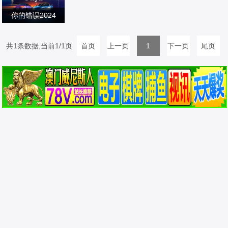
你的错误2024
妮可·华莱士,加布
里埃尔·格瓦拉,艾
爱情片
共1条数据,当前1/1页
首页
上一页
1
下一页
尾页
娃·鲁伊斯,维克托·
2024/西班牙
瓦罗纳,Víctor,Var
ona,玛塔·哈扎斯,
Marta,Hazas,伊
万·桑切斯,Iván,S
ánchez,加布里埃
拉·安德拉达,戈雅·
托莱多,费利佩·伦
多诺