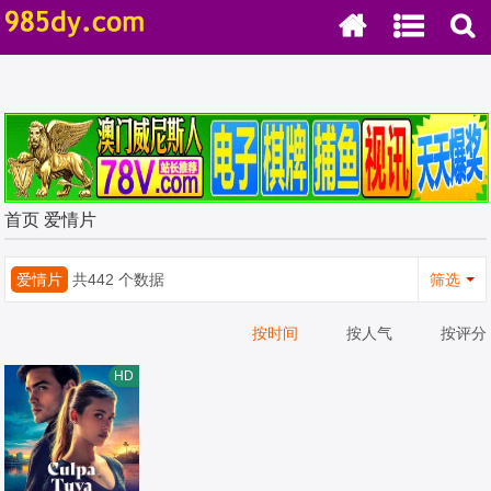
首页
爱情片
爱情片
共442 个数据
筛选
按时间
按人气
按评分
HD